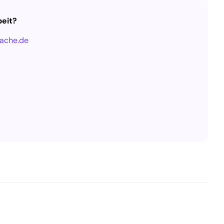
eit?
ache.de