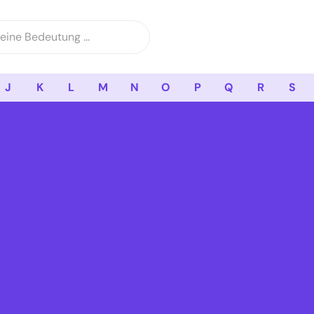
J
K
L
M
N
O
P
Q
R
S