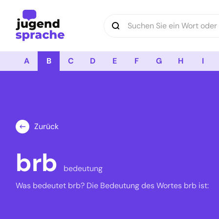
Logo Jugendsprache
A
B
C
D
E
F
G
H
I
Zurück
brb
bedeutung
Was bedeutet brb? Die Bedeutung des Wortes brb ist: