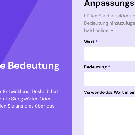
Anpassungs
Füllen Sie die Felder u
Bedeutung hinzuzufügen.
bald online. 👀
Wort
*
re Bedeutung
Bedeutung
*
er Entwicklung. Deshalb hat
Verwende das Wort in ei
mmte Slangwörter. Oder
len Sie uns dies über das