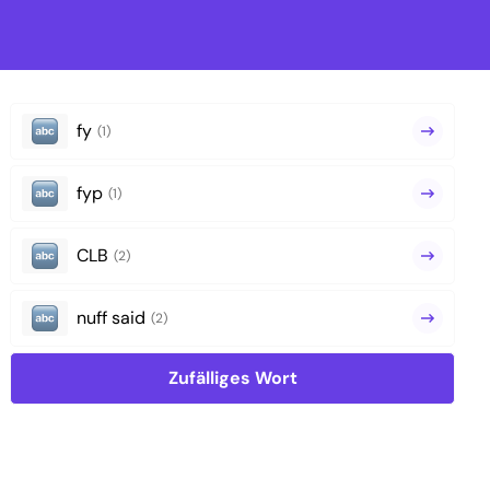
fy
(1)
fyp
(1)
CLB
(2)
nuff said
(2)
Zufälliges Wort