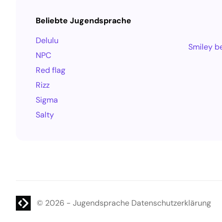
Beliebte Jugendsprache
Delulu
Smiley b
NPC
Red flag
Rizz
Sigma
Salty
WordPress Website
© 2026
-
Jugendsprache
Datenschutzerklärung