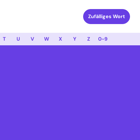
Zufälliges Wort
T
U
V
W
X
Y
Z
0-9