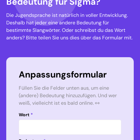
Bedeutung für Sigma?
Die Jugendsprache ist natürlich in voller Entwicklung.
Deshalb hat jeder eine andere Bedeutung für
bestimmte Slangwörter. Oder schreibst du das Wort
anders? Bitte teilen Sie uns dies über das Formular mit.
Anpassungsformular
Füllen Sie die Felder unten aus, um eine
(andere) Bedeutung hinzuzufügen. Und wer
weiß, vielleicht ist es bald online. 👀
Wort
*