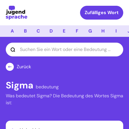
Logo Jugendsprache
Zufälliges Wort
A
B
C
D
E
F
G
H
I
Zurück
Sigma
bedeutung
Was bedeutet Sigma? Die Bedeutung des Wortes Sigma
ist: