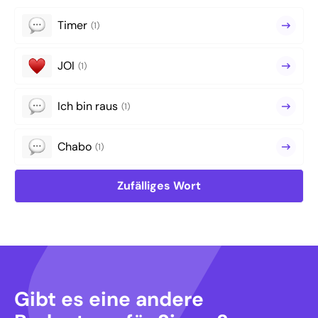
Timer
(1)
JOI
(1)
Ich bin raus
(1)
Chabo
(1)
Zufälliges Wort
Gibt es eine andere