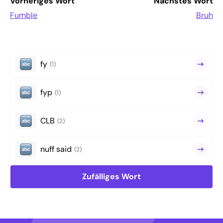
Vorheriges Wort
Nächstes Wort
Fumble
Bruh
fy
(1)
fyp
(1)
CLB
(2)
nuff said
(2)
Zufälliges Wort