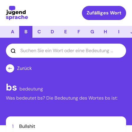
Logo Jugendsprache
Zufälliges Wort
A
B
C
D
E
F
G
H
I
Zurück
bs
bedeutung
Was bedeutet bs? Die Bedeutung des Wortes bs ist:
1
Bullshit