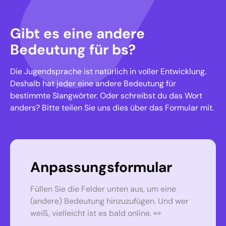
Gibt es eine andere
Bedeutung für bs?
Die Jugendsprache ist natürlich in voller Entwicklung.
Deshalb hat jeder eine andere Bedeutung für
bestimmte Slangwörter. Oder schreibst du das Wort
anders? Bitte teilen Sie uns dies über das Formular mit.
Anpassungsformular
Füllen Sie die Felder unten aus, um eine
(andere) Bedeutung hinzuzufügen. Und wer
weiß, vielleicht ist es bald online. 👀