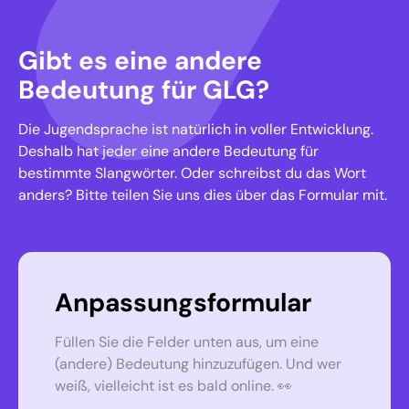
Gibt es eine andere
Bedeutung für GLG?
Die Jugendsprache ist natürlich in voller Entwicklung.
Deshalb hat jeder eine andere Bedeutung für
bestimmte Slangwörter. Oder schreibst du das Wort
anders? Bitte teilen Sie uns dies über das Formular mit.
Anpassungsformular
Füllen Sie die Felder unten aus, um eine
(andere) Bedeutung hinzuzufügen. Und wer
weiß, vielleicht ist es bald online. 👀