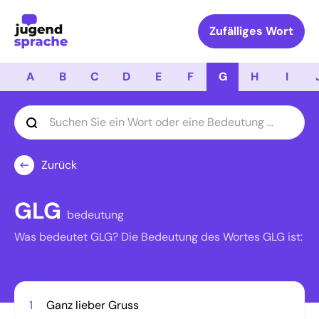
Logo Jugendsprache
Zufälliges Wort
A
B
C
D
E
F
G
H
I
Zurück
GLG
bedeutung
Was bedeutet GLG? Die Bedeutung des Wortes GLG ist:
1
Ganz lieber Gruss