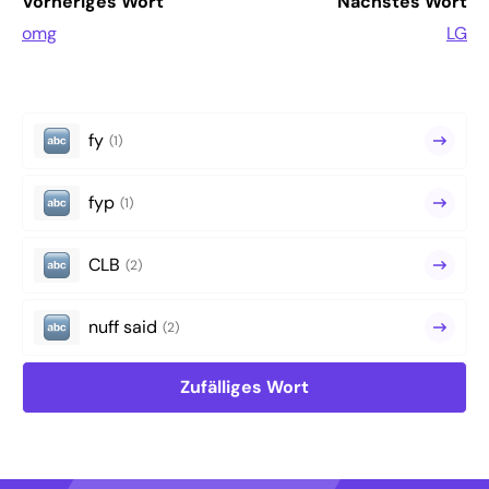
Vorheriges Wort
Nächstes Wort
omg
LG
fy
(1)
fyp
(1)
CLB
(2)
nuff said
(2)
Zufälliges Wort