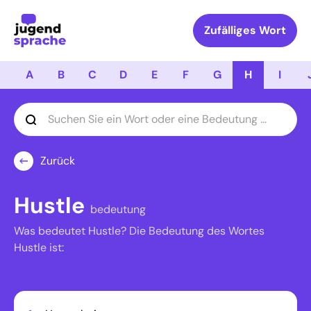
Logo Jugendsprache
Zufälliges Wort
A
B
C
D
E
F
G
H
I
Zurück
Hustle
bedeutung
Was bedeutet Hustle? Die Bedeutung des Wortes
Hustle ist: