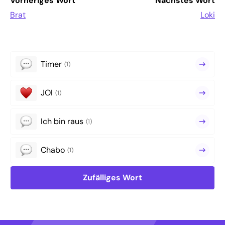
Vorheriges Wort
Nächstes Wort
Brat
Loki
Timer
(1)
JOI
(1)
Ich bin raus
(1)
Chabo
(1)
Zufälliges Wort