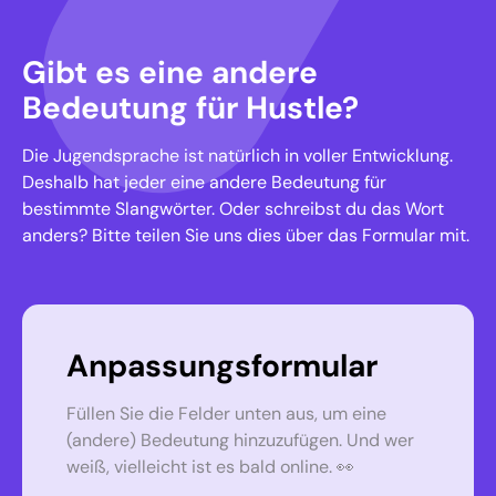
Gibt es eine andere
Bedeutung für Hustle?
Die Jugendsprache ist natürlich in voller Entwicklung.
Deshalb hat jeder eine andere Bedeutung für
bestimmte Slangwörter. Oder schreibst du das Wort
anders? Bitte teilen Sie uns dies über das Formular mit.
Anpassungsformular
Füllen Sie die Felder unten aus, um eine
(andere) Bedeutung hinzuzufügen. Und wer
weiß, vielleicht ist es bald online. 👀