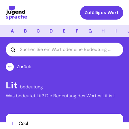
Logo Jugendsprache
Zufälliges Wort
A
B
C
D
E
F
G
H
I
Zurück
Lit
bedeutung
Was bedeutet Lit? Die Bedeutung des Wortes Lit ist:
1
Cool