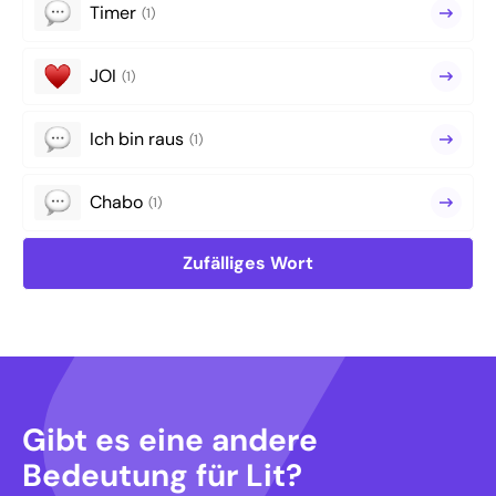
Timer
(1)
JOI
(1)
Ich bin raus
(1)
Chabo
(1)
Zufälliges Wort
Gibt es eine andere
Bedeutung für Lit?