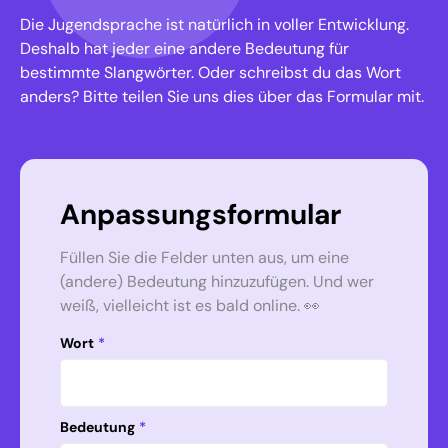
Die Jugendsprache ist natürlich in voller Entwicklung.
Deshalb hat jeder eine andere Bedeutung für
bestimmte Slangwörter. Oder schreibst du das Wort
anders? Bitte teilen Sie uns dies über das Formular mit.
Anpassungsformular
Füllen Sie die Felder unten aus, um eine
(andere) Bedeutung hinzuzufügen. Und wer
weiß, vielleicht ist es bald online. 👀
Wort
*
Bedeutung
*