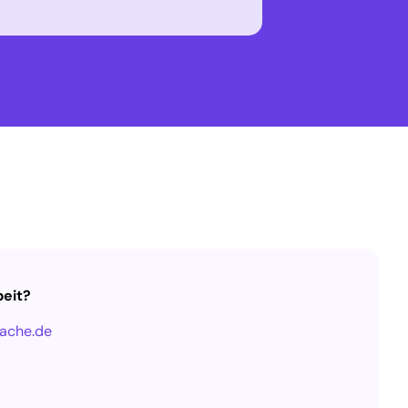
eit?
ache.de