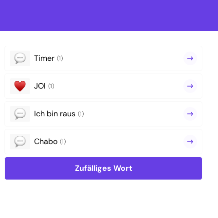
Timer
(1)
JOI
(1)
Ich bin raus
(1)
Chabo
(1)
Zufälliges Wort