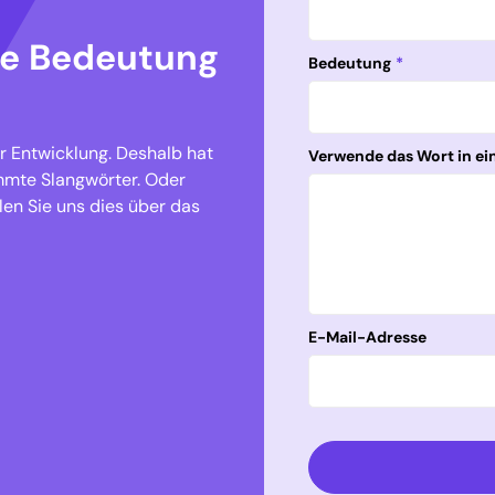
re Bedeutung
Bedeutung
*
er Entwicklung. Deshalb hat
Verwende das Wort in ei
mmte Slangwörter. Oder
len Sie uns dies über das
E-Mail-Adresse