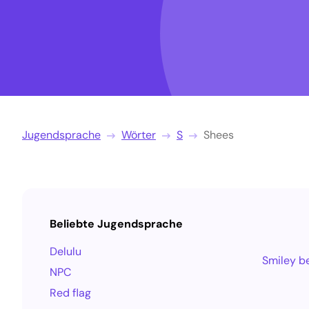
Jugendsprache
Wörter
S
Shees
Beliebte Jugendsprache
Delulu
Smiley b
NPC
Red flag