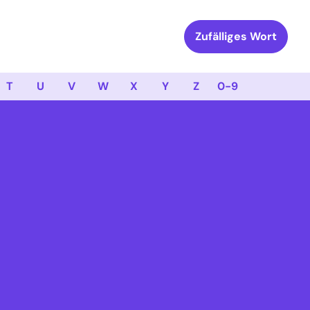
Zufälliges Wort
T
U
V
W
X
Y
Z
0-9