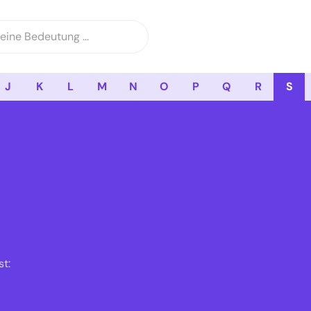
J
K
L
M
N
O
P
Q
R
S
t: