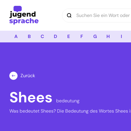
Logo Jugendsprache
A
B
C
D
E
F
G
H
I
Zurück
Shees
bedeutung
Was bedeutet Shees? Die Bedeutung des Wortes Shees is