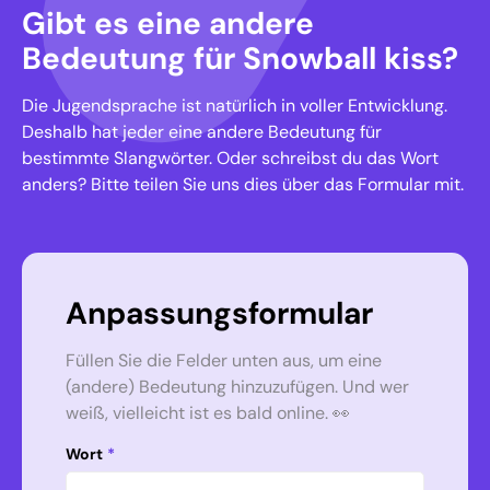
Gibt es eine andere
Bedeutung für Snowball kiss?
Die Jugendsprache ist natürlich in voller Entwicklung.
Deshalb hat jeder eine andere Bedeutung für
bestimmte Slangwörter. Oder schreibst du das Wort
anders? Bitte teilen Sie uns dies über das Formular mit.
Anpassungsformular
Füllen Sie die Felder unten aus, um eine
(andere) Bedeutung hinzuzufügen. Und wer
weiß, vielleicht ist es bald online. 👀
Wort
*