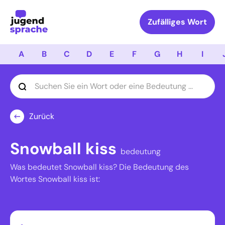
Logo Jugendsprache
Zufälliges Wort
A
B
C
D
E
F
G
H
I
Zurück
Snowball kiss
bedeutung
Was bedeutet Snowball kiss? Die Bedeutung des
Wortes Snowball kiss ist: