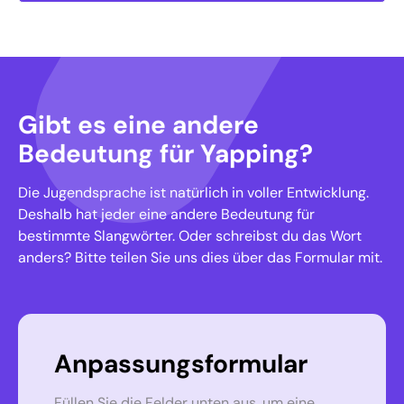
Gibt es eine andere
Bedeutung für Yapping?
Die Jugendsprache ist natürlich in voller Entwicklung.
Deshalb hat jeder eine andere Bedeutung für
bestimmte Slangwörter. Oder schreibst du das Wort
anders? Bitte teilen Sie uns dies über das Formular mit.
Anpassungsformular
Füllen Sie die Felder unten aus, um eine