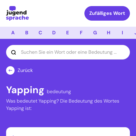
Logo Jugendsprache
Zufälliges Wort
A
B
C
D
E
F
G
H
I
Zurück
Yapping
bedeutung
Was bedeutet Yapping? Die Bedeutung des Wortes
Yapping ist: